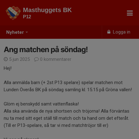
Masthuggets BK
P12
Logga in
Nyheter
Ang matchen på söndag!
5 jun 2025
0 kommentarer
Hej!
Alla anmälda barn (+ 2st P13 spelare) spelar matchen mot
Lunden Överås BK på söndag samling kl. 15.15 på Gröna vallen!
Glöm ej benskydd samt vattenflaska!
Alla ska använda de nya shortsen och tröjorna! Alla förväntas
nu ta med sitt eget ställ till match och ta hand om det efteråt.
(Till er P13-spelare, så tar vi med matchtröjor till er)