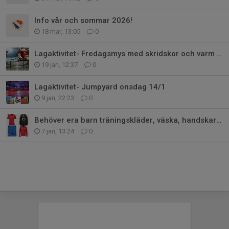
Info vår och sommar 2026!
18 mar, 13:05
0
Lagaktivitet- Fredagsmys med skridskor och varm choklad!
19 jan, 12:37
0
Lagaktivitet- Jumpyard onsdag 14/1
9 jan, 22:23
0
Behöver era barn träningskläder, väska, handskar mm?
7 jan, 13:24
0