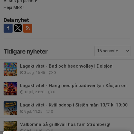
Vi ses på planen!
Heja MBK!
Dela nyhet
Tidigare nyheter
Lagaktivitet - Bad och beachvolley i Delsjön!
3 aug, 16:46
0
Lagaktivitet - Häng med på badäventyr i Kåsjön ons 15/7
13 jul, 21:28
0
Lagaktivitet - Kvällsdopp i Sisjön mån 13/7 kl 19:00
9 jul, 11:25
0
Välkomna på grillkväll hos fam Strömberg!
9 jul, 11:18
0