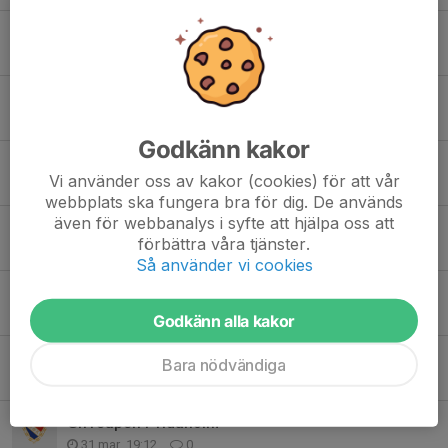
Gothia cup
26 jun, 10:46
0
Lagaktivitet- Kvällsdopp i Kåsjön tors 25/6 kl 19:30
25 jun, 13:44
0
Godkänn kakor
Information om Gothia Cup 2026 – P12
Vi använder oss av kakor (cookies) för att vår
15 jun, 17:15
0
webbplats ska fungera bra för dig. De används
även för webbanalys i syfte att hjälpa oss att
Hälsning från gänget i Slottskogen!
förbättra våra tjänster.
11 maj, 23:22
0
Så använder vi cookies
Lagaktivitet- Picknick, volleyboll och kubb i Slottskogen!
8 maj, 10:45
0
Godkänn alla kakor
Här beställer ni kläder från MBK shoppen!
Bara nödvändiga
14 apr, 20:04
0
Giffcupen i Tidaholm
31 mar, 19:12
0