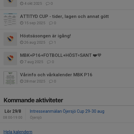
4 okt 2025
0
ATTITYD CUP - tider, lagen och annat gött
15 sep 2025
0
Höstsäsongen är igång!
26 aug 2025
1
MBK+P16+FOTBOLL+HÖST=SANT ❤️💙
7 aug 2025
0
Vårinfo och vårkalender MBK P16
28 mar 2025
0
Kommande aktiviteter
Lör 29/8
Intresseanmälan Öjersjö Cup 29-30 aug
08:00-19:00
Öjersjö
Hela kalendern