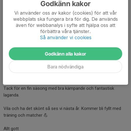
Godkänn kakor
Träningarna vecka 8 är dessvärre inställda pga snö. Hoppas det
blir plusgrader snart så vi kan komma igång ordentligt med
Vi använder oss av kakor (cookies) för att vår
fotbollssäsongen!
webbplats ska fungera bra för dig. De används
även för webbanalys i syfte att hjälpa oss att
ta hand om er och varandra!
förbättra våra tjänster.
Så använder vi cookies
Läs mer
Godkänn alla kakor
God Jul och Gott Nytt År
Bara nödvändiga
23 dec 2025
0 kommentarer
God jul bästa spelare och föräldrar🎄⚽
Tack för en fin säsong med bra kämpande och fantastisk
laganda.
Vila och ha det skönt så ses vi nästa år. Kommer bli fyllt med
träning och matcher 💪
Allt gott