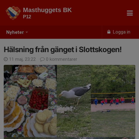
Masthuggets BK
P12
Logga in
Nyheter
Hälsning från gänget i Slottskogen!
11 maj, 23:22
0 kommentarer