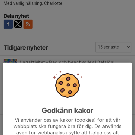
Med vänlig hälsning, Charlotte
Dela nyhet
Tidigare nyheter
Lagaktivitet - Bad och beachvolley i Delsjön!
3 aug, 16:46
0
Lagaktivitet - Häng med på badäventyr i Kåsjön ons 15/7
13 jul, 21:28
0
Lagaktivitet - Kvällsdopp i Sisjön mån 13/7 kl 19:00
9 jul, 11:25
0
Godkänn kakor
Vi använder oss av kakor (cookies) för att vår
Välkomna på grillkväll hos fam Strömberg!
webbplats ska fungera bra för dig. De används
9 jul, 11:18
0
även för webbanalys i syfte att hjälpa oss att