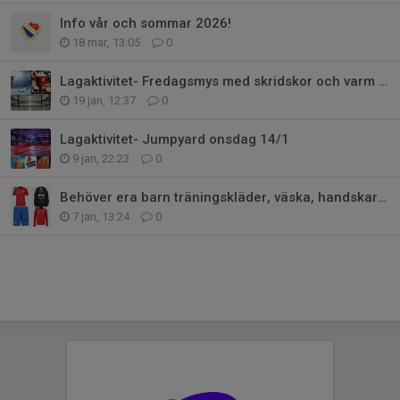
Info vår och sommar 2026!
18 mar, 13:05
0
Lagaktivitet- Fredagsmys med skridskor och varm choklad!
19 jan, 12:37
0
Lagaktivitet- Jumpyard onsdag 14/1
9 jan, 22:23
0
Behöver era barn träningskläder, väska, handskar mm?
7 jan, 13:24
0