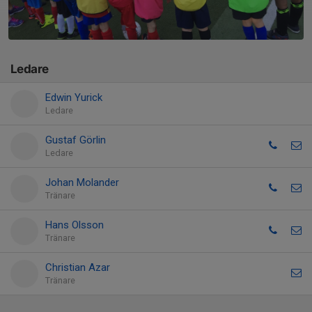
Ledare
Edwin Yurick
Ledare
Gustaf Görlin
Ledare
Johan Molander
Tränare
Hans Olsson
Tränare
Christian Azar
Tränare