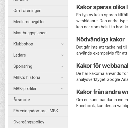
Kakor sparas olika 
Om föreningen
En typ av kaka sparas tillfä
webbläsare. Den andra typen
Medlemsavgifter
kan när som helst ta bort ka
Masthuggsplanen
Nödvändiga kakor
Klubbshop
Det går inte att tacka nej 
används exempelvis för att 
Ledare
Kakor för webbana
Sponsring
De här kakorna används för 
MBK:s historia
analysverktyget Google Analy
MBK-profiler
Kakor från andra w
Om en kund bäddar in innehå
Årsmöte
Facebook, kan dessa webbpl
Föreningsdomare i MBK
Övergångspolicy