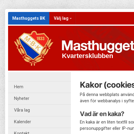
Masthuggets BK
Välj lag
Kvartersklubben
Kakor (cookie
Hem
På denna webbplats används
Nyheter
även för webbanalys i syfte 
Våra lag
Vad är en kaka?
Kalender
En kaka är en liten textfil
personuppgifter eller IP-nu
Kontakt