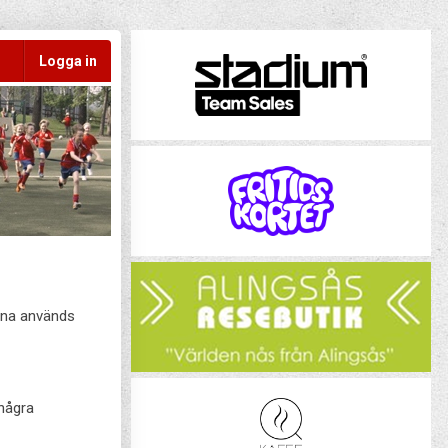
Logga in
rna används
 några