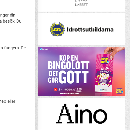
änger din
ta besök. Du
ka fungera. De
meo eller