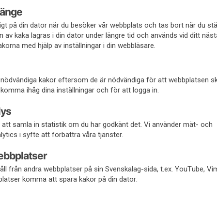
länge
lligt på din dator när du besöker vår webbplats och tas bort när du st
 av kaka lagras i din dator under längre tid och används vid ditt näs
korna med hjälp av inställningar i din webbläsare.
till nödvändiga kakor eftersom de är nödvändiga för att webbplatsen s
komma ihåg dina inställningar och för att logga in.
lys
att samla in statistik om du har godkänt det. Vi använder mät- och
tics i syfte att förbättra våra tjänster.
ebbplatser
ll från andra webbplatser på sin Svenskalag-sida, t.ex. YouTube, Vi
atser komma att spara kakor på din dator.