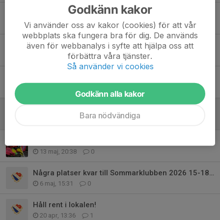
Godkänn kakor
MBK vimplar ?!
23 jun, 12:25
0
Vi använder oss av kakor (cookies) för att vår
webbplats ska fungera bra för dig. De används
Nya lag för barn födda 2020 – välkommen på uppstart!
även för webbanalys i syfte att hjälpa oss att
förbättra våra tjänster.
17 jun, 14:03
0
Så använder vi cookies
Sommarklubben igång
15 jun, 14:34
3
Godkänn alla kakor
Lennart har lämnat oss
Bara nödvändiga
27 maj, 09:01
4
Välkommen på boll och lek för barn födda 2020.
13 maj, 20:38
0
Några platser kvar till Sommarklubben 2026 15-18 juni
6 maj, 15:31
0
Håll rent i lokalen!
20 apr, 13:36
1