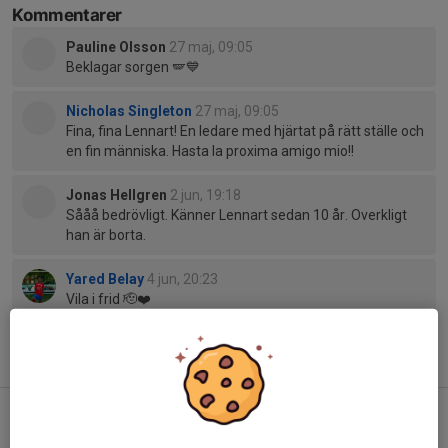
Kommentarer
Pauline Olsson
27 maj, 09:05
Beklagar sorgen 🪽💙
Nicholas Singleton
27 maj, 09:05
Fina, fina Lennart! En ledare med hjärtat på rätt ställe och
en fin människa. Hasta la proxima amigo mio!!
Jonas Hellgren
2 jun, 19:18
Sååå bedrövligt. Känner Lennart sedan 10 år. Overkligt
han är borta.
Yared Belay
4 jun, 20:23
Vila i frid 🫡❤️
Tidigare nyheter
Fin start för MBK i Gothia Cup
13 jul, 20:35
1