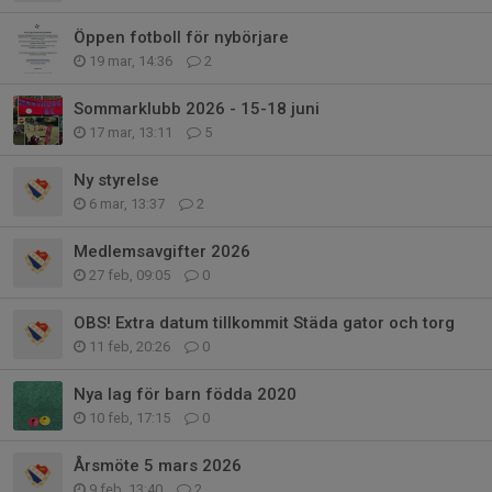
Öppen fotboll för nybörjare
19 mar, 14:36
2
Sommarklubb 2026 - 15-18 juni
17 mar, 13:11
5
Ny styrelse
6 mar, 13:37
2
Medlemsavgifter 2026
27 feb, 09:05
0
OBS! Extra datum tillkommit Städa gator och torg
11 feb, 20:26
0
Nya lag för barn födda 2020
10 feb, 17:15
0
Årsmöte 5 mars 2026
9 feb, 13:40
2