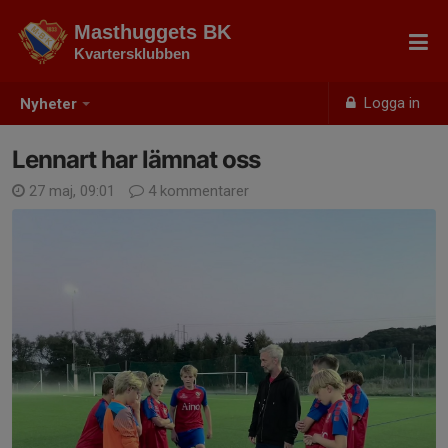
Masthuggets BK
Kvartersklubben
Logga in
Nyheter
Lennart har lämnat oss
27 maj, 09:01
4 kommentarer