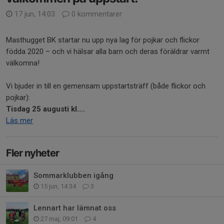
17 jun, 14:03
0 kommentarer
Masthugget BK startar nu upp nya lag för pojkar och flickor
födda 2020 – och vi hälsar alla barn och deras föräldrar varmt
välkomna!
Vi bjuder in till en gemensam uppstartsträff (både flickor och
pojkar):
Tisdag 25 augusti kl....
Läs mer
Fler nyheter
Sommarklubben igång
15 jun, 14:34
3
Lennart har lämnat oss
27 maj, 09:01
4