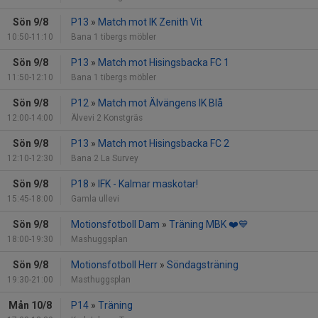
Sön 9/8
P13
»
Match mot IK Zenith Vit
10:50-11:10
Bana 1 tibergs möbler
Sön 9/8
P13
»
Match mot Hisingsbacka FC 1
11:50-12:10
Bana 1 tibergs möbler
Sön 9/8
P12
»
Match mot Älvängens IK Blå
12:00-14:00
Älvevi 2 Konstgräs
Sön 9/8
P13
»
Match mot Hisingsbacka FC 2
12:10-12:30
Bana 2 La Survey
Sön 9/8
P18
»
IFK - Kalmar maskotar!
15:45-18:00
Gamla ullevi
Sön 9/8
Motionsfotboll Dam
»
Träning MBK ❤️💙
18:00-19:30
Mashuggsplan
Sön 9/8
Motionsfotboll Herr
»
Söndagsträning
19:30-21:00
Masthuggsplan
Mån 10/8
P14
»
Träning