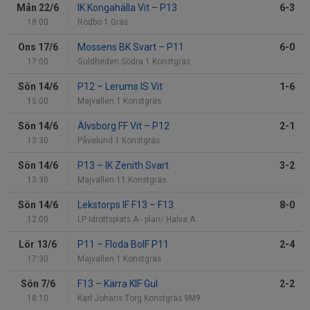
Mån 22/6
IK Kongahälla Vit
–
P13
6-3
18:00
Rödbo 1 Gräs
Ons 17/6
Mossens BK Svart
–
P11
6-0
17:00
Guldheden Södra 1 Konstgräs
Sön 14/6
P12
–
Lerums IS Vit
1-6
15:00
Majvallen 1 Konstgräs
Sön 14/6
Älvsborg FF Vit
–
P12
2-1
13:30
Påvelund 1 Konstgräs
Sön 14/6
P13
–
IK Zenith Svart
3-2
13:30
Majvallen 11 Konstgräs
Sön 14/6
Lekstorps IF F13
–
F13
8-0
12:00
LP Idrottsplats A - plan/ Halva A
Lör 13/6
P11
–
Floda BoIF P11
2-4
17:30
Majvallen 1 Konstgräs
Sön 7/6
F13
–
Kärra KIF Gul
2-2
18:10
Karl Johans Torg Konstgräs 9M9