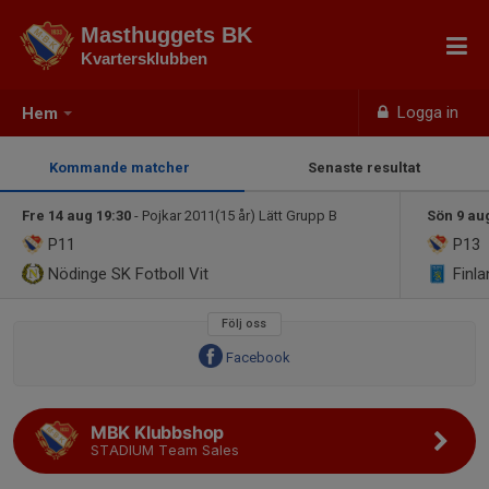
Masthuggets BK
Kvartersklubben
Logga in
Hem
Kommande matcher
Senaste resultat
Fre 14 aug 19:30
- Pojkar 2011(15 år) Lätt Grupp B
Sön 9 au
P11
P13
Nödinge SK Fotboll Vit
Finla
Följ oss
Facebook
MBK Klubbshop
STADIUM Team Sales