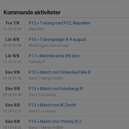
Kommande aktiviteter
Fre 7/8
P12
»
Träning med P12, Majvallen
16:30-18:00
Majvallen
Lör 8/8
P15
»
Träningsläger 8-9 augusti
09:30-23:59
Masthugget med omnejd
Lör 8/8
P17
»
Matchknattar IFK dam
12:15-15:00
Valhalla IP
Sön 9/8
P13
»
Match mot Finlandia/Pallo IF
09:30-09:45
Bana 1 tibergs möbler
Sön 9/8
P13
»
Match mot Eriksbergs IF
09:30-09:45
Bana 2 La Survey
Sön 9/8
P13
»
Match mot IK Zenith
10:10-10:25
Bana 2 La Survey
Sön 9/8
P13
»
Match mot Ytterby IS 2
10:10-10:25
Bana 1 tibergs möbler