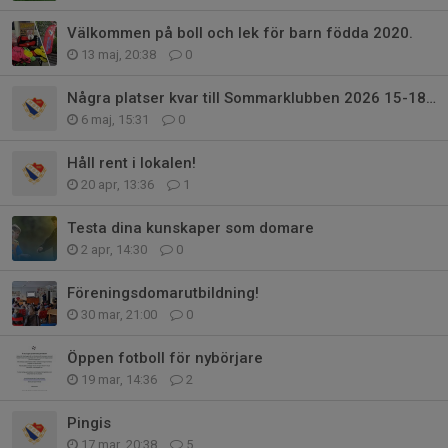
Välkommen på boll och lek för barn födda 2020.
13 maj, 20:38
0
Några platser kvar till Sommarklubben 2026 15-18 juni
6 maj, 15:31
0
Håll rent i lokalen!
20 apr, 13:36
1
Testa dina kunskaper som domare
2 apr, 14:30
0
Föreningsdomarutbildning!
30 mar, 21:00
0
Öppen fotboll för nybörjare
19 mar, 14:36
2
Pingis
17 mar, 20:38
5