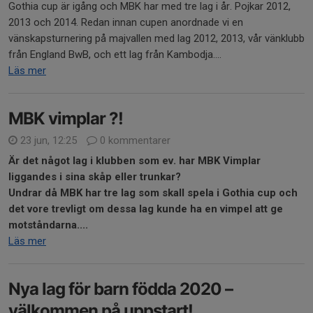
Gothia cup är igång och MBK har med tre lag i år. Pojkar 2012,
2013 och 2014. Redan innan cupen anordnade vi en
vänskapsturnering på majvallen med lag 2012, 2013, vår vänklubb
från England BwB, och ett lag från Kambodja....
Läs mer
MBK vimplar ?!
23 jun, 12:25
0 kommentarer
Är det något lag i klubben som ev. har MBK Vimplar
liggandes i sina skåp eller trunkar?
Undrar då MBK har tre lag som skall spela i Gothia cup och
det vore trevligt om dessa lag kunde ha en vimpel att ge
motståndarna....
Läs mer
Nya lag för barn födda 2020 –
välkommen på uppstart!