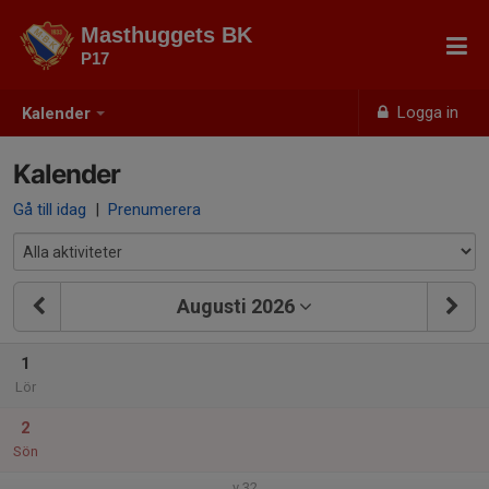
Masthuggets BK
P17
Logga in
Kalender
Kalender
Gå till idag
|
Prenumerera
Augusti 2026
1
Lör
2
Sön
v.32