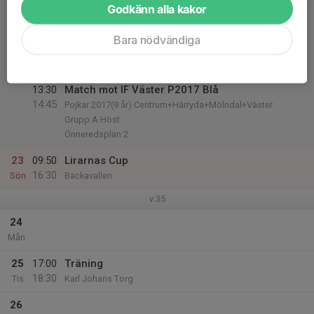
Godkänn alla kakor
13:30
Match mot IF Väster P2017 Grön
14:45
Pojkar 2017(9 år) Centrum+Härryda+Mölndal+Väster
Bara nödvändiga
Grupp A Höst
Önneredsplan 2
13:30
Match mot IF Väster P2017 Blå
14:45
Pojkar 2017(9 år) Centrum+Härryda+Mölndal+Väster
Grupp A Höst
Önneredsplan 2
23
09:50
Lirarnas Cup
16:30
Sön
Backavallen
v.35
24
Mån
25
17:00
Träning
18:30
Tis
Karl Johans Torg
26