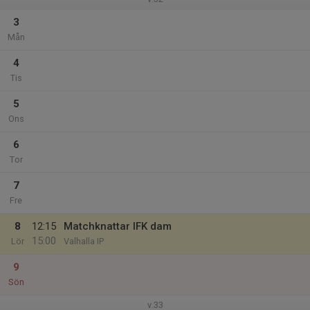
3
Mån
4
Tis
5
Ons
6
Tor
7
Fre
8
12:15
Matchknattar IFK dam
15:00
Lör
Valhalla IP
9
Sön
v.33