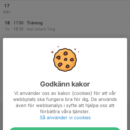
17
Mån
18
17:00
Träning
18:30
Tis
Karl Johans Torg
18:30
Ledarmöte
19:15
Klubblokalen
19
Ons
20
Tor
Godkänn kakor
21
Vi använder oss av kakor (cookies) för att vår
Fre
webbplats ska fungera bra för dig. De används
även för webbanalys i syfte att hjälpa oss att
22
12:00
Match mot Hovås Billdal IF
förbättra våra tjänster.
13:15
Lör
Pojkar 2017(9 år) Centrum+Härryda+Mölndal+Väster
Så använder vi cookies
Grupp D Höst
Billdalsvallen 3B