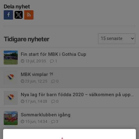
Dela nyhet
Tidigare nyheter
Fin start för MBK i Gothia Cup
13 jul, 20:35
1
MBK vimplar ?!
23 jun, 12:25
0
Nya lag för barn födda 2020 – välkommen på uppstart!
17 jun, 14:03
0
Sommarklubben igång
15 jun, 14:34
3
Lennart har lämnat oss