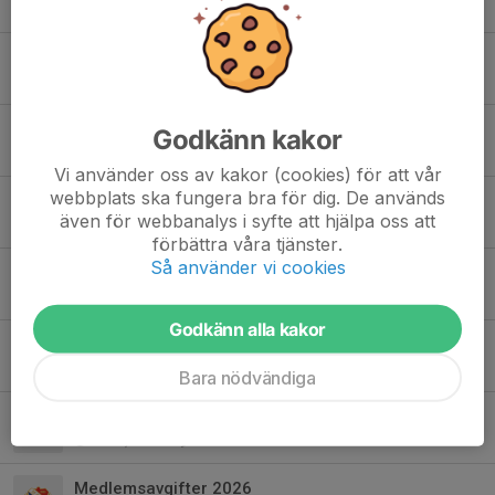
27 maj, 09:01
4
Välkommen på boll och lek för barn födda 2020.
13 maj, 20:38
0
Några platser kvar till Sommarklubben 2026 15-18 juni
Godkänn kakor
6 maj, 15:31
0
Vi använder oss av kakor (cookies) för att vår
webbplats ska fungera bra för dig. De används
Håll rent i lokalen!
även för webbanalys i syfte att hjälpa oss att
20 apr, 13:36
1
förbättra våra tjänster.
Så använder vi cookies
Öppen fotboll för nybörjare
19 mar, 14:36
2
Godkänn alla kakor
Sommarklubb 2026 - 15-18 juni
17 mar, 13:11
5
Bara nödvändiga
Ny styrelse
6 mar, 13:37
2
Medlemsavgifter 2026