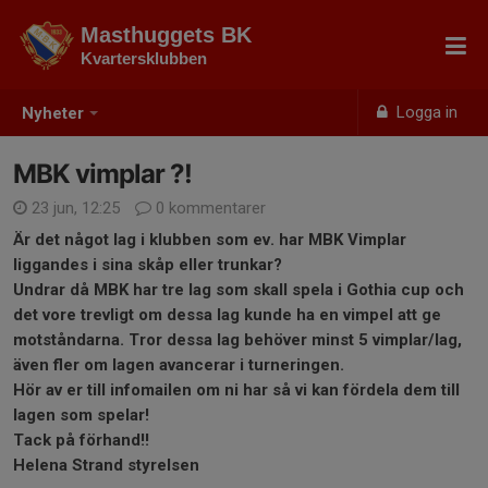
Masthuggets BK
Kvartersklubben
Logga in
Nyheter
MBK vimplar ?!
23 jun, 12:25
0 kommentarer
Är det något lag i klubben som ev. har MBK Vimplar
liggandes i sina skåp eller trunkar?
Undrar då MBK har tre lag som skall spela i Gothia cup och
det vore trevligt om dessa lag kunde ha en vimpel att ge
motståndarna. Tror dessa lag behöver minst 5 vimplar/lag,
även fler om lagen avancerar i turneringen.
Hör av er till infomailen om ni har så vi kan fördela dem till
lagen som spelar!
Tack på förhand!!
Helena Strand styrelsen