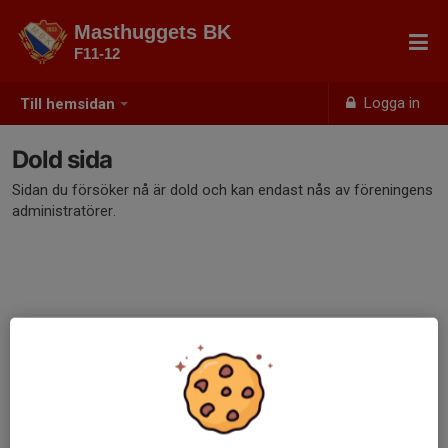
Masthuggets BK
F11-12
Logga in
Till hemsidan
Dold sida
Sidan du försöker nå är dold och kan endast nås av föreningens
administratörer.