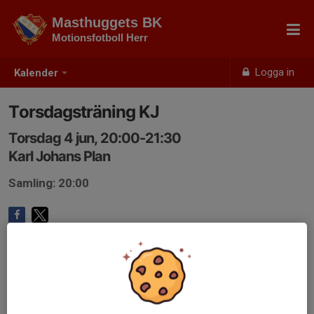
Masthuggets BK
Motionsfotboll Herr
Logga in
Kalender
Torsdagsträning KJ
Torsdag 4 jun, 20:00-21:30
Karl Johans Plan
Samling: 20:00