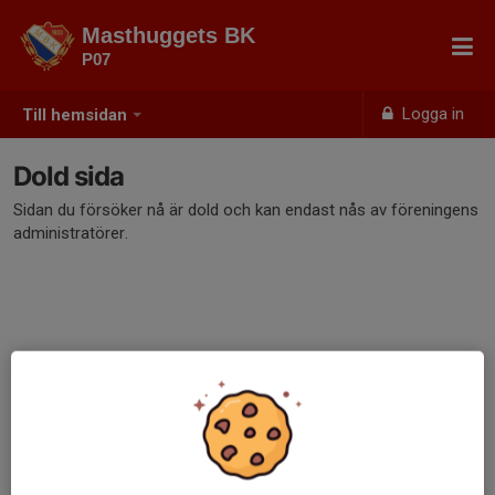
Masthuggets BK
P07
Logga in
Till hemsidan
Dold sida
Sidan du försöker nå är dold och kan endast nås av föreningens
administratörer.