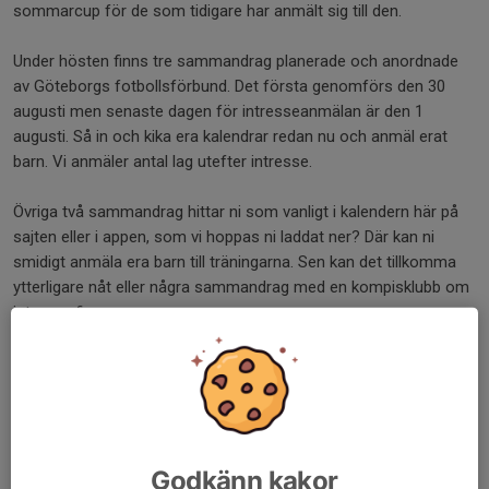
sommarcup för de som tidigare har anmält sig till den.
Under hösten finns tre sammandrag planerade och anordnade
av Göteborgs fotbollsförbund. Det första genomförs den 30
augusti men senaste dagen för intresseanmälan är den 1
augusti. Så in och kika era kalendrar redan nu och anmäl erat
barn. Vi anmäler antal lag utefter intresse.
Övriga två sammandrag hittar ni som vanligt i kalendern här på
sajten eller i appen, som vi hoppas ni laddat ner? Där kan ni
smidigt anmäla era barn till träningarna. Sen kan det tillkomma
ytterligare nåt eller några sammandrag med en kompisklubb om
intresse finns.
2027 så börjar laget spela seriespel med matcher i spelformen
5-5 utan sarg. Under hösten fortsätter vi förbereda och utveckla
killarnas fotbollskunskaper i spelet 5-5.
Vi är fortfarande i behov av nån administratör och nån som vill
Godkänn kakor
engagera sig i trivselgruppen. Kanske två, tre personer kan