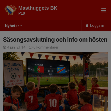
Masthuggets BK
P18
Logga in
Nyheter
Säsongsavslutning och info om hösten
4 jun, 21:14
0 kommentarer