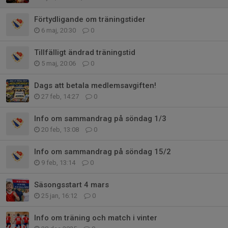
Förtydligande om träningstider
6 maj, 20:30
0
Tillfälligt ändrad träningstid
5 maj, 20:06
0
Dags att betala medlemsavgiften!
27 feb, 14:27
0
Info om sammandrag på söndag 1/3
20 feb, 13:08
0
Info om sammandrag på söndag 15/2
9 feb, 13:14
0
Säsongsstart 4 mars
25 jan, 16:12
0
Info om träning och match i vinter