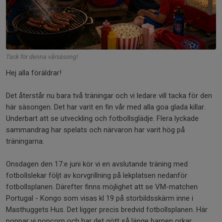
Tack för denna vårsäsong!
Hej alla föräldrar!
Det återstår nu bara två träningar och vi ledare vill tacka för den
här säsongen. Det har varit en fin vår med alla goa glada killar.
Underbart att se utveckling och fotbollsglädje. Flera lyckade
sammandrag har spelats och närvaron har varit hög på
träningarna.
Onsdagen den 17:e juni kör vi en avslutande träning med
fotbollslekar följt av korvgrillning på lekplatsen nedanför
fotbollsplanen. Därefter finns möjlighet att se VM-matchen
Portugal - Kongo som visas kl 19 på storbildsskärm inne i
Masthuggets Hus. Det ligger precis bredvid fotbollsplanen. Här
poppar vi popcorn och har det gött så länge barnen orkar.