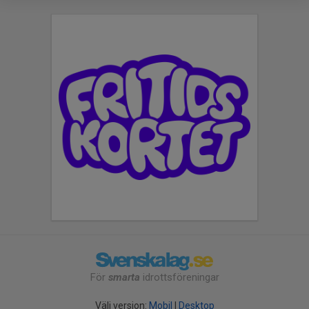
För
smarta
idrottsföreningar
Välj version:
Mobil
|
Desktop