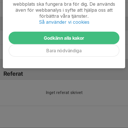
webbplats ska fungera bra för dig. De används
även för webbanalys i syfte att hjälpa oss att
Willy Hagman
förbättra våra tjänster.
Så använder vi cookies
Ledare
Johan Wislander
Tränare
Godkänn alla kakor
Bara nödvändiga
Trent Targa
Tränare
Referat
Inget referat skrivet