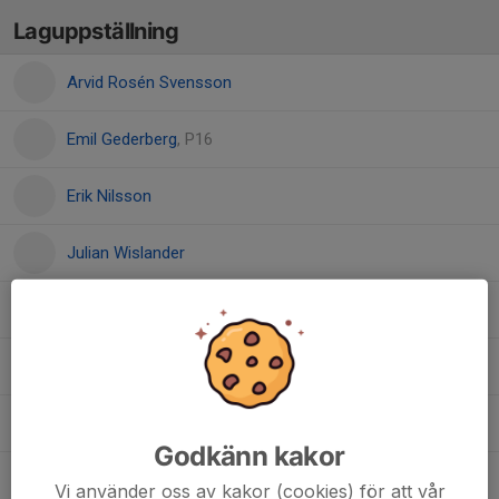
Laguppställning
Arvid Rosén Svensson
Emil Gederberg
, P16
Erik Nilsson
Julian Wislander
Leo Targa
Lo Rosenlind Motturi
, Pingis
Matteo Lång
Godkänn kakor
Silas Ulin
Vi använder oss av kakor (cookies) för att vår