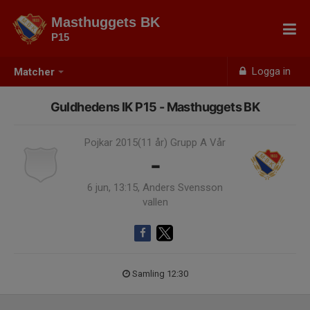
Masthuggets BK
P15
Logga in
Matcher
Guldhedens IK P15 - Masthuggets BK
Pojkar 2015(11 år) Grupp A Vår
-
6 jun, 13:15, Anders Svensson
vallen
Samling 12:30