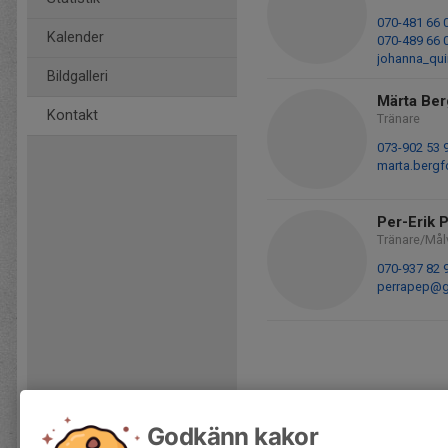
070-481 66 
Kalender
070-489 66 
johanna_qu
Bildgalleri
Märta Ber
Kontakt
Tränare
073-902 53 
marta.berg
Per-Erik 
Tränare/Mål
070-937 82 
perrapep@g
Godkänn kakor