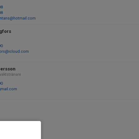
08
08
intans@hotmail.com
gfors
90
fors@icloud.com
Persson
vaktstränare
90
mail.com