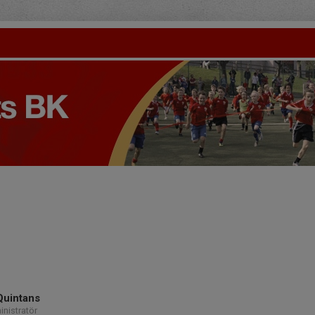
Quintans
nistratör