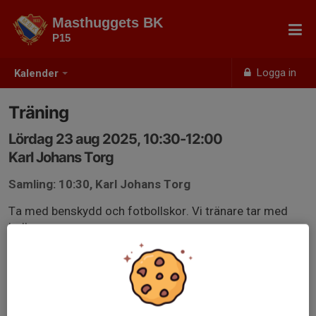
Masthuggets BK
P15
Logga in
Kalender
Träning
Lördag 23 aug 2025, 10:30-12:00
Karl Johans Torg
Samling: 10:30, Karl Johans Torg
Ta med benskydd och fotbollskor. Vi tränare tar med
bollar.
Övriga kläder för träning/rörelse men efter väder.
Ta gärna med vattenflaska.
Mvh/tränarna