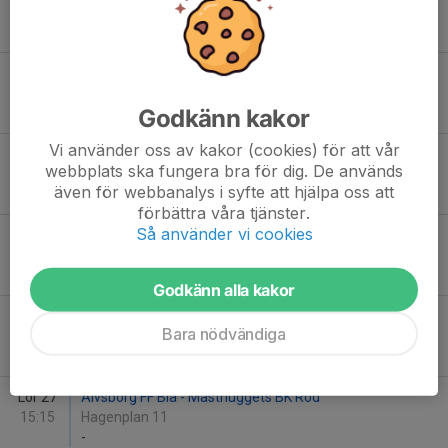
14:30
Billdalsvallen 1A
-
Lör 13
Hovås Billdal IF 1 - Masthuggets BK Röd
15:45
Billdalsvallen 1A
Godkänn kakor
-
Vi använder oss av kakor (cookies) för att vår
Lör 20
Masthuggets BK Röd - Askims IK P2014 Grön
webbplats ska fungera bra för dig. De används
14:30
Karl Johans Torg 11
även för webbanalys i syfte att hjälpa oss att
-
förbättra våra tjänster.
Så använder vi cookies
Lör 20
Masthuggets BK Blå - Askims IK P2014 Blå
14:30
Karl Johans Torg 12
-
Godkänn alla kakor
Lör 27
Älvsborg FF Svart - Masthuggets BK Blå
Bara nödvändiga
14:00
Hagenplan 11
-
Lör 27
Älvsborg FF Blå - Masthuggets BK Röd
15:15
Hagenplan 11
-