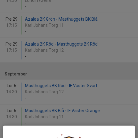
14:30
Lundin Arena
-
Fre 29
Azalea BK Grön - Masthuggets BK Blå
17:15
Karl Johans Torg 11
-
Fre 29
Azalea BK Röd - Masthuggets BK Röd
17:15
Karl Johans Torg 12
-
September
Lör 6
Masthuggets BK Röd - IF Väster Svart
14:30
Karl Johans Torg 12
-
Lör 6
Masthuggets BK Blå - IF Väster Orange
14:30
Karl Johans Torg 11
-
Lör 13
Hovås Billdal IF 2 - Masthuggets BK Blå