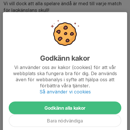
Vi vill dock att alla spelare ändå är med till varje match
för lagkänslans skull!
I slutspelet kommer däremot alla att få spela alla
matcher, eftersom vi inte vet hur många fler matcher
det blir då det är utslagning.
Alla gruppspelsmatcher spelas på Heden och vi samlas
Godkänn kakor
därför direkt på plats senast 30 min innan vardera
matchstart.
Vi använder oss av kakor (cookies) för att vår
webbplats ska fungera bra för dig. De används
Måndag 13e matchstart 9:40
även för webbanalys i syfte att hjälpa oss att
Tisdag 14e matchstart 8:00
förbättra våra tjänster.
Onsdag 15e matchstarter 10:40 och 15:40
Så använder vi cookies
Godkänn alla kakor
Bara nödvändiga