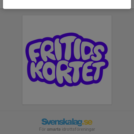
För
smarta
idrottsföreningar