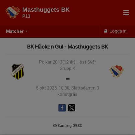
Masthuggets BK
P13
Logga in
Matcher
BK Häcken Gul - Masthuggets BK
Pojkar 2013(12 år) Höst Svår
Grupp K
-
5 okt 2025, 10:30, Slättadamm 3
konstgräs
Samling 09:30