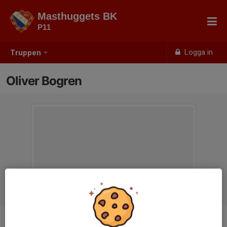
Masthuggets BK
P11
Logga in
Truppen
Oliver Bogren
Position
-