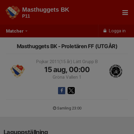
Masthuggets BK
P11
Logga in
Matcher
Masthuggets BK - Proletären FF (UTGÅR)
Pojkar 2011(15 år) Lätt Grupp B
15 aug, 00:00
Gröna Vallen 1
Samling 23:00
Laguppställning