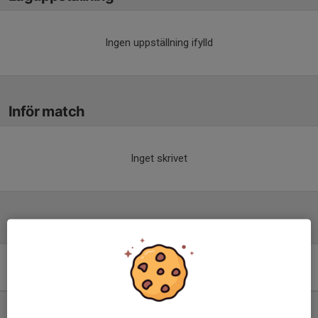
Ingen uppställning ifylld
Inför match
Inget skrivet
Tabell
Pojkar 2011(15 år) Lätt
Grupp B
M
+/-
P
1. Kållered SK
8
20
16