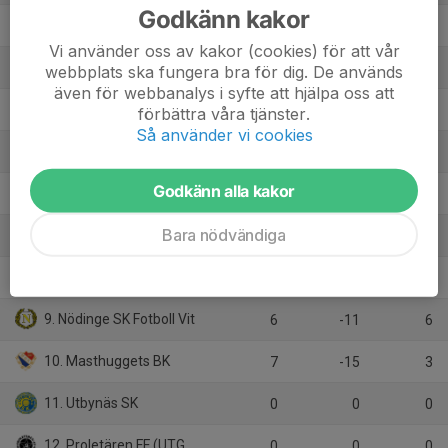
Godkänn kakor
2. Öjersjö IF Svart 1
7
13
16
Vi använder oss av kakor (cookies) för att vår
3. Särö Kullavik IF
8
11
15
webbplats ska fungera bra för dig. De används
även för webbanalys i syfte att hjälpa oss att
4. Lerkils IF
5
10
12
förbättra våra tjänster.
Så använder vi cookies
5. Mossens BK Svart
8
3
12
Godkänn alla kakor
6. Floda BoIF P11
9
0
12
Bara nödvändiga
7. Lundby IF p11 Vit
8
-20
10
8. Sävedalens IF Röd
8
-11
7
9. Nödinge SK Fotboll Vit
6
-11
6
10. Masthuggets BK
7
-15
3
11. Utbynäs SK
0
0
0
12. Proletären FF (UTGÅR)
0
0
0