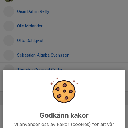
Oisin Dahlin Reilly
Olle Molander
Otto Dahlqvist
Sebastian Algaba Svensson
Theodor Grimaud Görlin
Vilhelm Olsson
Ledare
Gustaf Görlin
Ledare
Godkänn kakor
Vi använder oss av kakor (cookies) för att vår
Lennart Svensson
Tränare