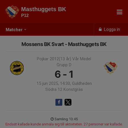
Masthuggets BK
P12
Logga in
Matcher
Mossens BK Svart - Masthuggets BK
Pojkar 2012(13 år) Vår Medel
Grupp D
6 - 1
15 jun 2025, 14:30, Guldheden
Södra 12 Konstgräs
Samling 13:45
Endast kallade kunde anmäla sig till aktiviteten. 27 personer var kallade.