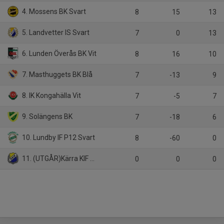
4. Mossens BK Svart
8
15
13
5. Landvetter IS Svart
7
0
13
6. Lunden Överås BK Vit
8
16
10
7. Masthuggets BK Blå
7
-13
9
8. IK Kongahälla Vit
7
-5
7
9. Solängens BK
7
-18
6
10. Lundby IF P12 Svart
8
-60
0
11. (UTGÅR)Kärra KIF Gul
0
0
0