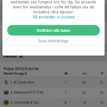
webbplats ska fungera bra för dig. De används
även för webbanalys i syfte att hjälpa oss att
förbättra våra tjänster.
Referat
Så använder vi cookies
Godkänn alla kakor
Inget referat skrivet
Bara nödvändiga
Tabell
Pojkar 2012(13 år) Vår
Medel Grupp D
M
+/-
P
1. IK Zenith Grön
7
30
21
2. Mölnlycke IF P12 VIt
7
21
15
3. Jonsereds IF Gul
8
14
14