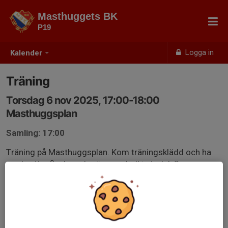
Masthuggets BK
P19
Logga in
Kalender
Träning
Torsdag 6 nov 2025, 17:00-18:00
Masthuggsplan
Samling: 17:00
Träning på Masthuggsplan. Kom träningsklädd och ha
med vattenflaska och gärna en boll i storlek 3.