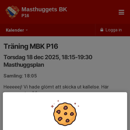
Masthuggets BK
P16
Logga in
Kalender
Träning MBK P16
Torsdag 18 dec 2025, 18:15-19:30
Masthuggsplan
Samling: 18:05
Heeeeej! Vi hade glömt att skicka ut kallelse. Här
kommer den 🙌