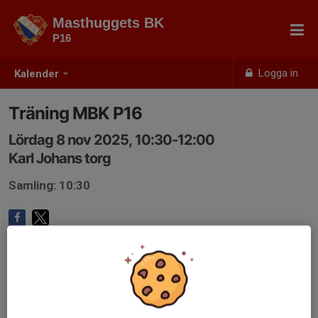
Masthuggets BK
P16
Logga in
Kalender
Träning MBK P16
Lördag 8 nov 2025, 10:30-12:00
Karl Johans torg
Samling: 10:30