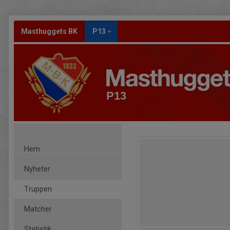
Masthuggets BK
P13
P13
Hem
Nyheter
Truppen
Matcher
Statistik