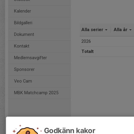
Kalender
Bildgalleri
Alla serier
Alla år
Dokument
2026
Kontakt
Totalt
Medlemsavgifter
Sponsorer
Veo Cam
MBK Matchcamp 2025
Godkänn kakor