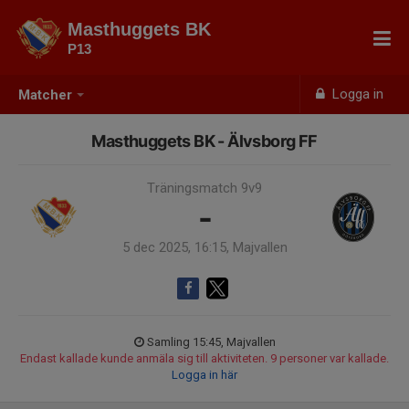
Masthuggets BK
P13
Logga in
Matcher
Masthuggets BK - Älvsborg FF
Träningsmatch 9v9
-
5 dec 2025, 16:15, Majvallen
Samling 15:45, Majvallen
Endast kallade kunde anmäla sig till aktiviteten. 9 personer var kallade.
Logga in här