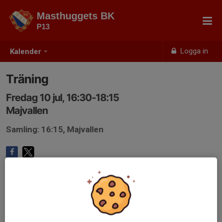
Masthuggets BK
P13
Logga in
Kalender
Träning
Fredag 10 jul, 16:30-18:15
Majvallen
Samling: 16:15, Majvallen